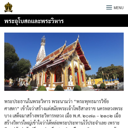
Skip
พระธาตุพนม
MENU
to
content
พระอุโบสถและพระวิหาร
พระประธานในพระวิหาร พระนามว่า “พระพุทธมารวิชัย
ศาสดา” เข้าใจว่าสร้างแต่สมัยพระเจ้าโพธิสาลราช นครหลวงพระ
บาง เสด็จมาสร้างพระวิหารหลวง เมื่อ พ.ศ. ๒๐๗๓ – ๒๑๐๒ เมื่อ
สร้างวิหารใหญ่เข้าใจว่าได้หล่อพระประทานไว้ประจำเลย เพราะ