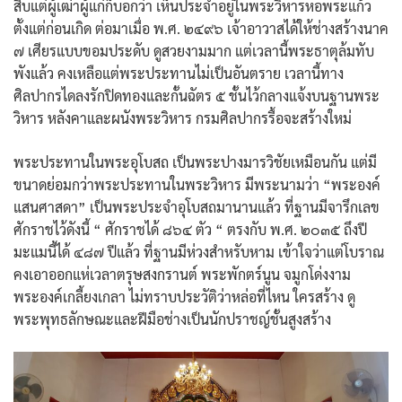
สืบแต่ผู้เฒ่าผู้แก่ก็บอกว่า เห็นประจำอยู่ในพระวิหารหอพระแก้ว
ตั้งแต่ก่อนเกิด ต่อมาเมื่อ พ.ศ. ๒๔๙๖ เจ้าอาวาสได้ให้ช่างสร้างนาค
๗ เศียรแบบขอมประดับ ดูสวยงามมาก แต่เวลานี้พระธาตุล้มทับ
พังแล้ว คงเหลือแต่พระประทานไม่เป็นอันตราย เวลานี้ทาง
ศิลปากรไดลงรักปิดทองและกั้นฉัตร ๕ ชั้นไว้กลางแจ้งบนฐานพระ
วิหาร หลังคาและผนังพระวิหาร กรมศิลปากรรื้อจะสร้างใหม่
พระประทานในพระอุโบสถ เป็นพระปางมารวิชัยเหมือนกัน แต่มี
ขนาดย่อมกว่าพระประทานในพระวิหาร มีพระนามว่า “พระองค์
แสนศาสดา” เป็นพระประจำอุโบสถมานานแล้ว ที่ฐานมีจารึกเลข
ศักราชไว้ดังนี้ “ ศักราชได้ ๘๖๔ ตัว “ ตรงกับ พ.ศ. ๒๐๓๕ ถึงปี
มะแมนี้ได้ ๔๘๗ ปีแล้ว ที่ฐานมีห่วงสำหรับหาม เข้าใจว่าแต่โบราณ
คงเอาออกแห่เวลาตรุษสงกรานต์ พระพักตร์นูน จมูกโด่งงาม
พระองค์เกลี้ยงเกลา ไม่ทราบประวัติว่าหล่อที่ไหน ใครสร้าง ดู
พระพุทธลักษณะและฝีมือช่างเป็นนักปราชญ์ชั้นสูงสร้าง