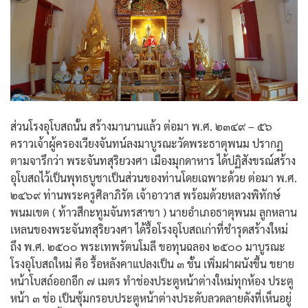
ส่วนโรงอุโบสถนั้น สร้างมานานแล้ว ต่อมา พ.ศ. ๒๓๔๙ – ๕๖
คราวเจ้าผู้ครองเวียงจันทน์ลงมาบูรณะวัดพระธาตุพนม ปรากฏ
ตามจารึกว่า พระจันทสุริยวงศา เมืองมุกดาหาร ได้ปฏิสังขรณ์สร้าง
อุโบสถไว้เป็นพุทธบูชาเป็นส่วนของท่านโดยเฉพาะด้วย ต่อมา พ.ศ.
๒๔๖๙ ท่านพระครูศิลาภิรัต เจ้าอาวาส พร้อมด้วยหลวงพิทักษ์
พนมเขต ( ท้าวสีกะทูมจันทรสาขา ) นายอำเภอธาตุพนม ลูกหลาน
เหลนของพระจันทสุริยวงศา ได้รื้อโรงอุโบสถเก่าที่ชำรุดสร้างใหม่
ถึง พ.ศ. ๒๕๐๐ พระเทพรัตนโมลี ขอทุนฉลอง ๒๕๐๐ มาบูรณะ
โรงอุโบสถใหม่ คือ รื้อหลังคาแปลงเป็น ๓ ชั้น เพิ่มฝาผนังขึ้น ขยาย
หน้าโบสถ์ออกอีก ๗ เมตร ทำช่องประตูหน้าต่างใหม่ทุกห้อง ประตู
หน้า ๓ ช่อ เป็นซุ้มกรอบประตูหน้าต่างประดับลวดลายดังที่เห็นอยู่