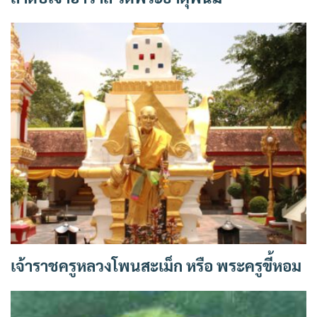
เจ้าราชครูหลวงโพนสะเม็ก หรือ พระครูขี้หอม