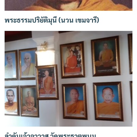
พระธรรมปริยัติมุนี (นวน เขมจารี)
ลำดับเจ้าอาวาส วัดพระธาตุพนม