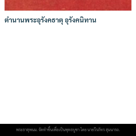
ตำนานพระอุรังคธาตุ อุรังคนิทาน
พระธาตุพนม. จัดทำขึ้นเพื่อเป็นพุทธบูชา โดย นายวีรภัทร สุมนารถ.