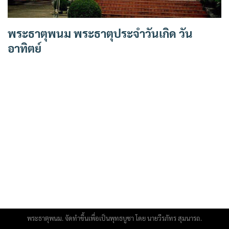
พระธาตุพนม พระธาตุประจำวันเกิด วัน
อาทิตย์
พระธาตุพนม. จัดทำขึ้นเพื่อเป็นพุทธบูชา โดย นายวีรภัทร สุมนารถ.