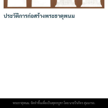
ประวัติการก่อสร้างพระธาตุพนม
พระธาตุพนม. จัดทำขึ้นเพื่อเป็นพุทธบูชา โดย นายวีรภัทร สุมนารถ.