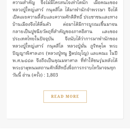
ความสำคัญ จึงไม่มีใครสนใจเท่าใดนัก เมื่อคณะของ
หลวงปู่ใหญ่เสาร์ กนฺตสีโล ได้มาพำนักจำพรรษา จึงได้
เปิดเผยความลี้ลับและความศักดิสิทธิ์ ประชาชนและทาง
บ้านเมืองจึงได้ตื่นตัว ต่อมาได้มีการบูรณะขึ้นมาจน
กลายเป็นปูชนียวัตถุที่สำคัญของภาคอีสาน และของ
ประเทศไทยในปัจจุบัน จึงนับได้ว่าการมาพำนักของ
หลวงปู่ใหญ่เสาร์ กนฺตสีโล หลวงปู่มั่น ภูริทตฺโต พระ
ปัญญาพิศาลเถร (หลวงปู่หนู ฐิตปญฺโญ) และคณะ ในปี
พ.ศ.๒๔๔๓ จึงถือเป็นคุณมหาศาล ที่ทำให้ชนรุ่นหลังได้
พระธาตุพนมสถานศักดิ์สิทธิ์เพื่อการกราบไหว้มาจนทุก
วันนี้ อ่าน (ครั้ง) : 1,803
READ MORE