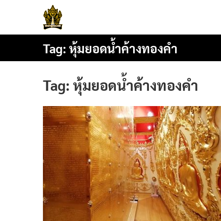
Skip
พระธาตุพนม
to
content
Tag:
หุ้มยอดน้ำค้างทองคำ
Tag:
หุ้มยอดน้ำค้างทองคำ