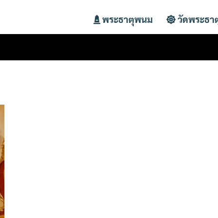
พระธาตุพนม
วัดพระธา